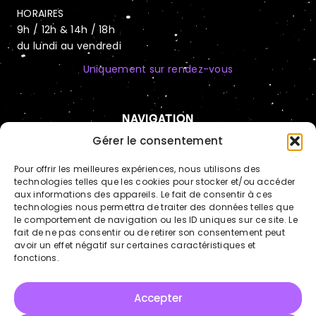
HORAIRES
9h / 12h & 14h / 18h
du lundi au vendredi
Uniquement sur rendez-vous
NAVIGATION
Automatisation IA
Gérer le consentement
Hébergement sécurisé
Pour offrir les meilleures expériences, nous utilisons des
technologies telles que les cookies pour stocker et/ou accéder
Cas clients
aux informations des appareils. Le fait de consentir à ces
technologies nous permettra de traiter des données telles que
Actualités
LinkedIn
le comportement de navigation ou les ID uniques sur ce site. Le
fait de ne pas consentir ou de retirer son consentement peut
avoir un effet négatif sur certaines caractéristiques et
fonctions.
Copyright © Tous droits réservés - BRITWEB
Mentions légales
Accepter
Politique de confidentialité
Politique des cookies