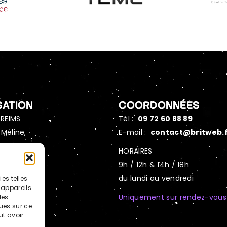
SATION
COORDONNÉES
REIMS
Tél :
09 72 60 88 89
 Méline,
E-mail :
contact@britweb.
annes
HORAIRES
9h / 12h & 14h / 18h
PARIS
du lundi au vendredi
es telles
Raffet,
appareils.
Uniquement sur rendez-vous
des
ues sur ce
ut avoir