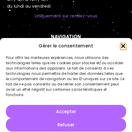
du lundi au vendredi
Uniquement sur rendez-vous
NAVIGATION
Automatisation IA
Gérer le consentement
Hébergement sécurisé
Pour offrir les meilleures expériences, nous utilisons des
technologies telles que les cookies pour stocker et/ou accéder
Cas clients
aux informations des appareils. Le fait de consentir à ces
technologies nous permettra de traiter des données telles que
Actualités
LinkedIn
le comportement de navigation ou les ID uniques sur ce site. Le
fait de ne pas consentir ou de retirer son consentement peut
avoir un effet négatif sur certaines caractéristiques et
fonctions.
Copyright © Tous droits réservés - BRITWEB
Mentions légales
Accepter
Politique de confidentialité
Politique des cookies
Refuser