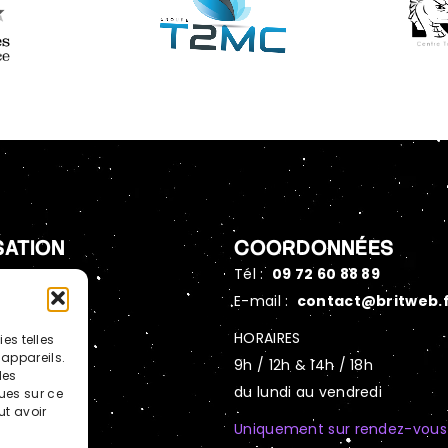
SATION
COORDONNÉES
REIMS
Tél :
09 72 60 88 89
 Méline,
E-mail :
contact@britweb.
annes
HORAIRES
es telles
appareils.
9h / 12h & 14h / 18h
des
PARIS
du lundi au vendredi
ues sur ce
Raffet,
ut avoir
Uniquement sur rendez-vous