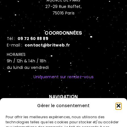
AGENCE DE PARIS
27-29 Rue Raffet,
75016 Paris
COORDONNÉES
Tél :
09 72 60 88 89
E-mail :
contact@britweb.fr
HORAIRES
9h / 12h & 14h / 18h
du lundi au vendredi
Uniquement sur rendez-vous
NAVIGATION
Automatisation IA
Gérer le consentement
Hébergement sécurisé
Pour offrir les meilleures expériences, nous utilisons des
technologies telles que les cookies pour stocker et/ou accéder
Cas clients