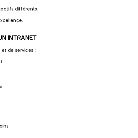
ectifs différents.
excellence.
UN INTRANET
et de services :
nt
ie
oins.