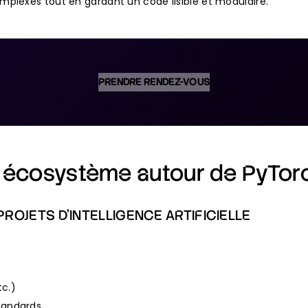
plexes tout en gardant un code lisible et modulaire.
PRENDRE RENDEZ-VOUS
t écosystème autour de PyTor
ROJETS D’INTELLIGENCE ARTIFICIELLE
tc.)
standards