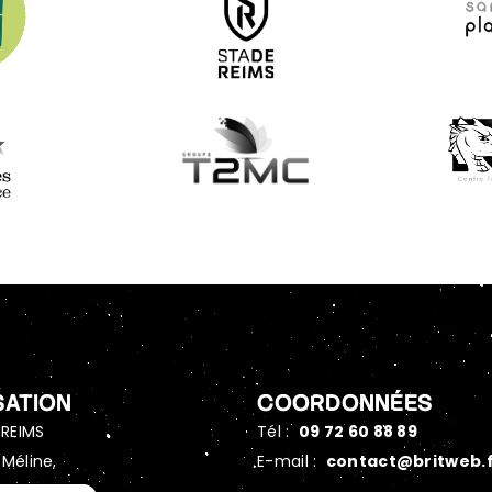
SATION
COORDONNÉES
REIMS
Tél :
09 72 60 88 89
 Méline,
E-mail :
contact@britweb.
annes