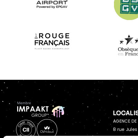
LOCALI
AGENCE DE 
8 rue Jules
51430 Bez