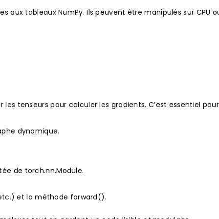
res aux tableaux NumPy. Ils peuvent être manipulés sur CPU o
es tenseurs pour calculer les gradients. C’est essentiel pour
raphe dynamique.
tée de torch.nn.Module.
etc.) et la méthode forward().