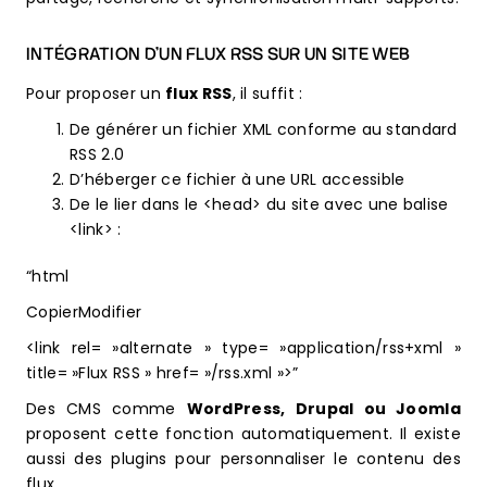
INTÉGRATION D’UN FLUX RSS SUR UN SITE WEB
Pour proposer un
flux RSS
, il suffit :
De générer un fichier XML conforme au standard
RSS 2.0
D’héberger ce fichier à une URL accessible
De le lier dans le <head> du site avec une balise
<link> :
“html
CopierModifier
<link rel= »alternate » type= »application/rss+xml »
title= »Flux RSS » href= »/rss.xml »>”
Des CMS comme
WordPress, Drupal ou Joomla
proposent cette fonction automatiquement. Il existe
aussi des plugins pour personnaliser le contenu des
flux.