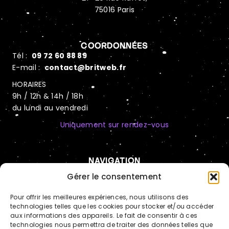
75016 Paris
COORDONNÉES
Tél :
09 72 60 88 89
E-mail :
contact@britweb.fr
HORAIRES
9h / 12h & 14h / 18h
du lundi au vendredi
Uniquement sur rendez-vous
NAVIGATION
Automatisation IA
Gérer le consentement
Hébergement sécurisé
Pour offrir les meilleures expériences, nous utilisons des
technologies telles que les cookies pour stocker et/ou accéder
Cas clients
aux informations des appareils. Le fait de consentir à ces
technologies nous permettra de traiter des données telles que
Actualités