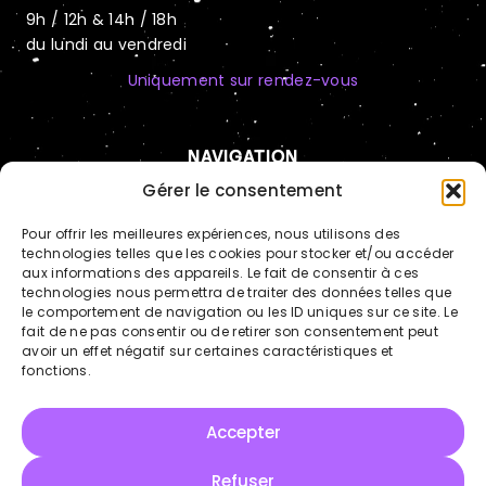
9h / 12h & 14h / 18h
du lundi au vendredi
Uniquement sur rendez-vous
NAVIGATION
Automatisation IA
Gérer le consentement
Hébergement sécurisé
Pour offrir les meilleures expériences, nous utilisons des
technologies telles que les cookies pour stocker et/ou accéder
Cas clients
aux informations des appareils. Le fait de consentir à ces
technologies nous permettra de traiter des données telles que
Actualités
LinkedIn
le comportement de navigation ou les ID uniques sur ce site. Le
fait de ne pas consentir ou de retirer son consentement peut
avoir un effet négatif sur certaines caractéristiques et
fonctions.
Copyright © Tous droits réservés - BRITWEB
Mentions légales
Accepter
Politique de confidentialité
Politique des cookies
Refuser