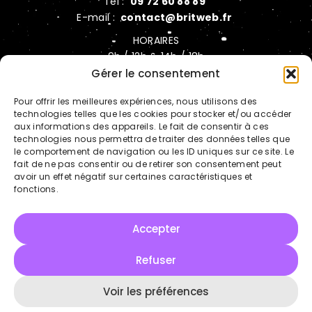
Tél :
09 72 60 88 89
E-mail :
contact@britweb.fr
HORAIRES
9h / 12h & 14h / 18h
du lundi au vendredi
Gérer le consentement
Uniquement sur rendez-vous
Pour offrir les meilleures expériences, nous utilisons des
technologies telles que les cookies pour stocker et/ou accéder
NAVIGATION
aux informations des appareils. Le fait de consentir à ces
Automatisation IA
technologies nous permettra de traiter des données telles que
le comportement de navigation ou les ID uniques sur ce site. Le
Hébergement sécurisé
fait de ne pas consentir ou de retirer son consentement peut
avoir un effet négatif sur certaines caractéristiques et
Cas clients
fonctions.
Actualités
LinkedIn
Accepter
Refuser
Voir les préférences
Copyright © Tous droits réservés - BRITWEB
Mentions légales
Politique de confidentialité
Politique des cookies