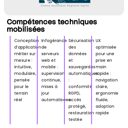
Compétences techniques
mobilisées
Conception
Infogérance
Sécurisation
UX
d’application
de
des
optimisée
métier sur
serveurs
données
pour une
mesure :
web et
et
prise en
intuitive,
mobile :
sauvegardes
main
modulaire,
supervision
automatiques
rapide :
pensée
continue,
:
navigation
pour le
mises à
conformité
claire,
terrain
jour
RGPD,
ergonomie
réel
automatisées
accès
fluide,
protégé,
adoption
restauration
rapide
testée